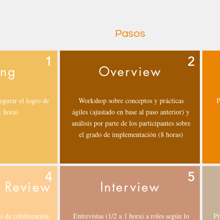
Pasos
1
2
ing
Overview
segurar el logro de
Workshop sobre conceptos y prácticas
P
1 hora)
ágiles (ajustado en base al paso anterior) y
análisis por parte de los participantes sobre
el grado de implementación (8 horas)
4
5
 Review
Interview
s de colaboración
Entrevistas (1/2 a 1 hora) a roles según lo
Pr