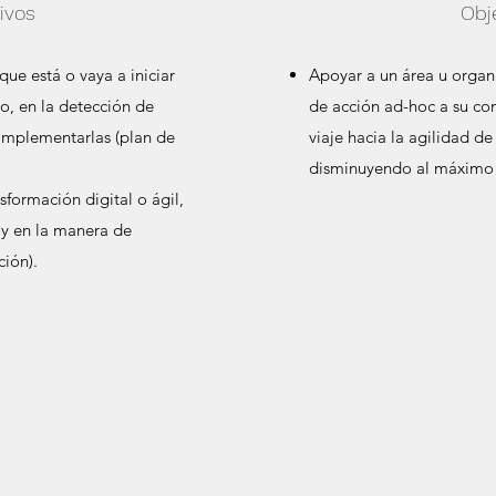
ivos
Obj
ue está o vaya a iniciar
Apoyar a un área u organi
co, en la detección de
de acción ad-hoc a su co
implementarlas (plan de
viaje hacia la agilidad d
disminuyendo al máximo 
formación digital o ágil,
 y en la manera de
ción).