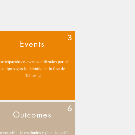
3
Events
articipación en eventos utilizados por el
equipo según lo definido en la fase de
Tailoring
6
Outcomes
esentación de resultados y plan de acción