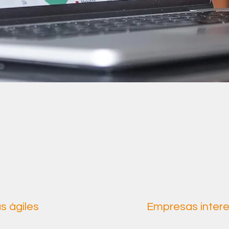
 ágiles
Empresas intere