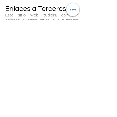
Enlaces a Terceros
Este sitio web pudiera contener
enlaces a otros sitios que pudieran
ser de su interés. Una vez que usted
de clic en estos enlaces y abandone
nuestra página, ya no tenemos control
sobre al sitio al que es redirigido y por
lo tanto no somos responsables de
los términos o privacidad ni de la
protección de sus datos en esos
otros sitios terceros. Dichos sitios
están sujetos a sus propias políticas
de privacidad por lo cual es
recomendable que los consulte para
confirmar que usted está de acuerdo
con estas.
Control de su
información personal
En cualquier momento usted puede
restringir la recopilación o el uso de la