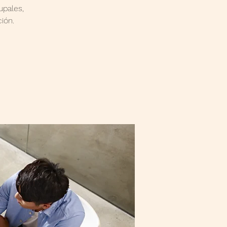
upales,
ión.