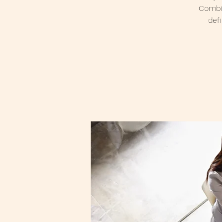
Combin
def