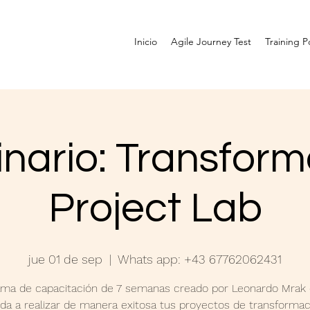
Inicio
Agile Journey Test
Training Po
nario: Transform
Project Lab
jue 01 de sep
  |  
Whats app: +43 67762062431
ama de capacitación de 7 semanas creado por Leonardo Mrak 
da a realizar de manera exitosa tus proyectos de transformac