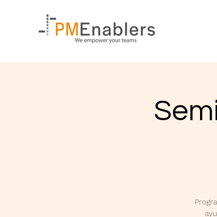
Semi
Progr
ayu