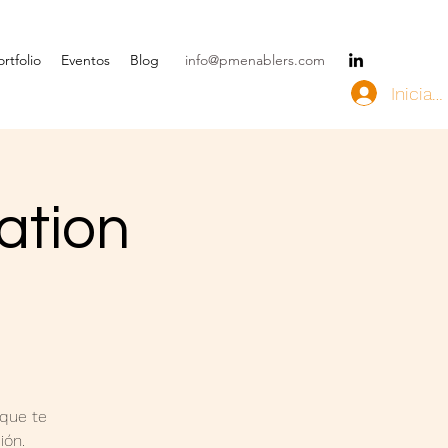
rtfolio
Eventos
Blog
info@pmenablers.com
Iniciar
ation
que te
ión.