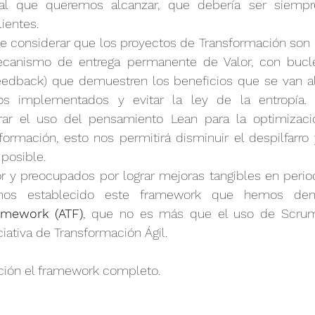
al que queremos alcanzar, que debería ser siempre
ientes.
ue considerar que los proyectos de Transformación son 
anismo de entrega permanente de Valor, con bucles
feedback) que demuestren los beneficios que se van al
os implementados y evitar la ley de la entropía. F
rar el uso del pensamiento Lean para la optimizaci
sformación, esto nos permitirá disminuir el despilfarro 
posible.
or y preocupados por lograr mejoras tangibles en perio
mos establecido este framework que hemos de
amework (ATF)
, que no es más que el uso de Scrum,
iativa de Transformación Ágil. 
ción el framework completo.