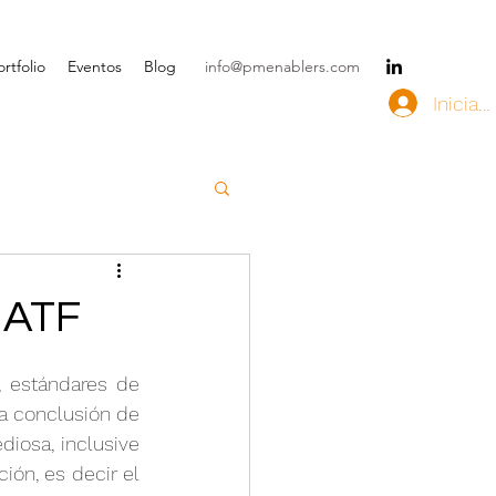
rtfolio
Eventos
Blog
info@pmenablers.com
Iniciar
 ATF
estándares de 
a conclusión de 
iosa, inclusive 
ón, es decir el 